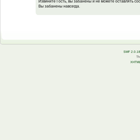
Извините Гость, вы забанены и не можете оставлять с
Вы забанены навсегда.
SMF 2.0.1
Th
XHTM