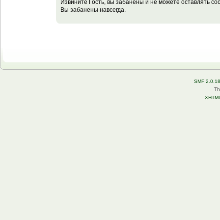
Извините Гость, вы забанены и не можете оставлять с
Вы забанены навсегда.
SMF 2.0.1
Th
XHTM