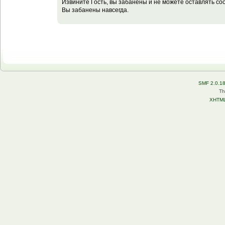
Извините Гость, вы забанены и не можете оставлять с
Вы забанены навсегда.
SMF 2.0.1
Th
XHTM