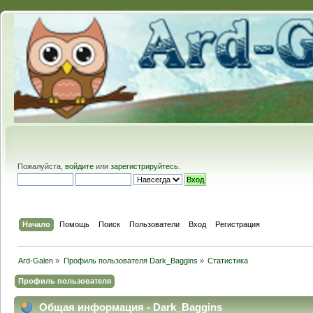
Пожалуйста,
войдите
или
зарегистрируйтесь
.
Начало
Помощь
Поиск
Пользователи
Вход
Регистрация
Ard-Galen
»
Профиль пользователя Dark_Baggins
»
Статистика
Профиль пользователя
Общая информация - Dark_Baggins