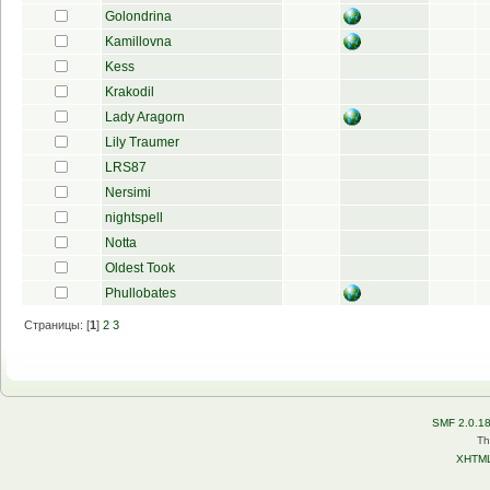
Golondrina
Kamillovna
Kess
Krakodil
Lady Aragorn
Lily Traumer
LRS87
Nersimi
nightspell
Notta
Oldest Took
Phullobates
Страницы: [
1
]
2
3
SMF 2.0.1
Th
XHTM