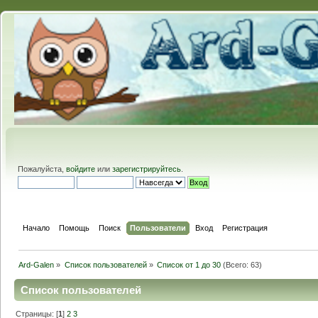
Пожалуйста,
войдите
или
зарегистрируйтесь
.
Начало
Помощь
Поиск
Пользователи
Вход
Регистрация
Ard-Galen
»
Список пользователей
»
Список от 1 до 30
(Всего: 63)
Список пользователей
Страницы: [
1
]
2
3