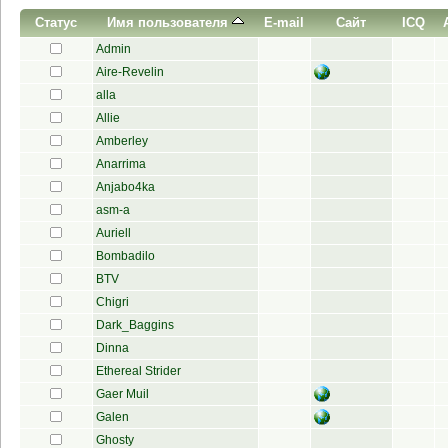
Статус
Имя пользователя
E-mail
Сайт
ICQ
Admin
Aire-Revelin
alla
Allie
Amberley
Anarrima
Anjabo4ka
asm-a
Auriell
Bombadilo
BTV
Chigri
Dark_Baggins
Dinna
Ethereal Strider
Gaer Muil
Galen
Ghosty